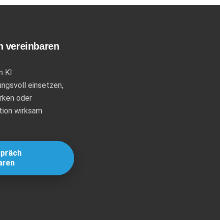
 vereinbaren
n KI
ngsvoll einsetzen,
rken oder
tion wirksam
spräch
aren