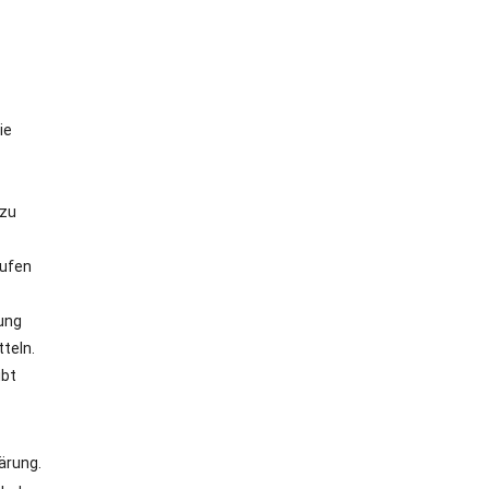
ie
 zu
rufen
tung
teln.
ibt
ärung.