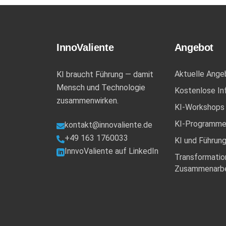
InnoValiente
Angebot
Aktuelle Ange
KI braucht Führung — damit
Mensch und Technologie
Kostenlose In
zusammenwirken.
KI-Workshops
KI-Programm
kontakt@innovaliente.de

+49 163 1760033

KI und Führun
InnvoValiente auf LinkedIn

Transformatio
Zusammenarbe