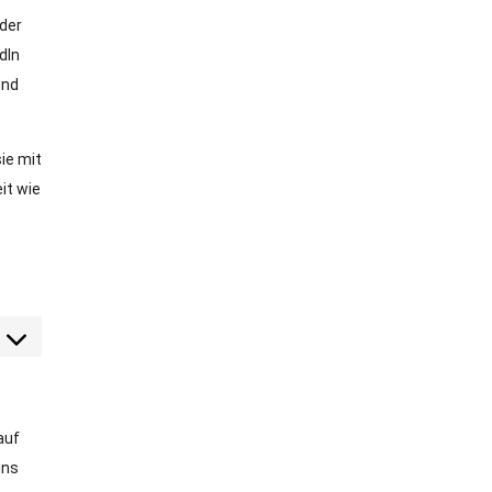
oder
dIn
und
ie mit
it wie
ent to service sonstiges
auf
ins