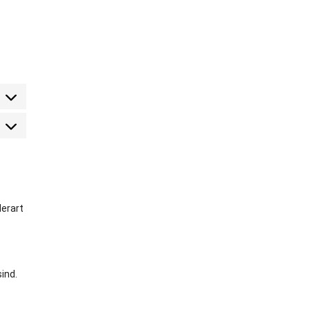
arketing
derart
ind.