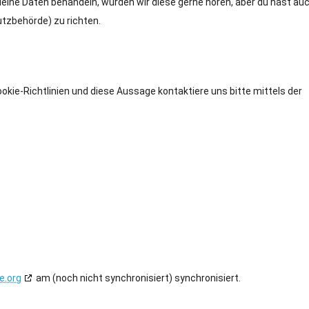
eine Daten behandeln, würden wir diese gerne hören, aber du hast au
tzbehörde) zu richten.
ie-Richtlinien und diese Aussage kontaktiere uns bitte mittels der
e.org
am (noch nicht synchronisiert) synchronisiert.