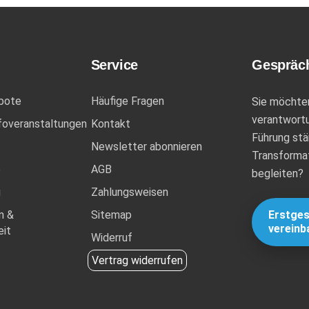
Service
Gespräch
bote
Häufige Fragen
Sie möchte
verantwortu
foveranstaltungen
Kontakt
Führung stä
Newsletter abonnieren
Transforma
e
AGB
begleiten?
g
Zahlungsweisen
n &
Sitemap
Erstge
vereinb
it
Widerruf
Vertrag widerrufen