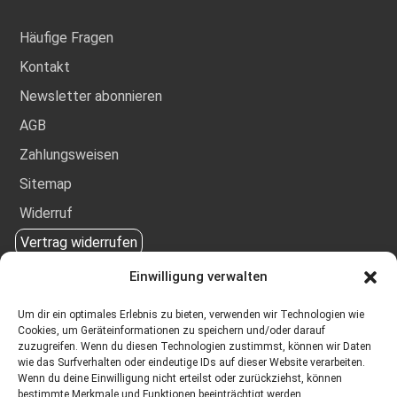
Häufige Fragen
Kontakt
Newsletter abonnieren
AGB
Zahlungsweisen
Sitemap
Widerruf
Vertrag widerrufen
Einwilligung verwalten
Gespräch vereinbaren
Um dir ein optimales Erlebnis zu bieten, verwenden wir Technologien wie
Cookies, um Geräteinformationen zu speichern und/oder darauf
Sie möchten KI verantwortungsvoll einsetzen, Führung
zuzugreifen. Wenn du diesen Technologien zustimmst, können wir Daten
stärken oder Transformation wirksam begleiten?
wie das Surfverhalten oder eindeutige IDs auf dieser Website verarbeiten.
Wenn du deine Einwilligung nicht erteilst oder zurückziehst, können
bestimmte Merkmale und Funktionen beeinträchtigt werden.