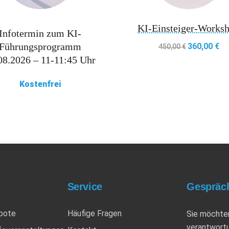
KI-Einsteiger-Works
Infotermin zum KI-
Führungsprogramm
360,00
€
0 €
300,00 €.
Ursprünglich
Akt
450,00
€
08.2026 – 11-11:45 Uhr
Kostenfrei
Service
Gespräch
bote
Häufige Fragen
Sie möchte
verantwortu