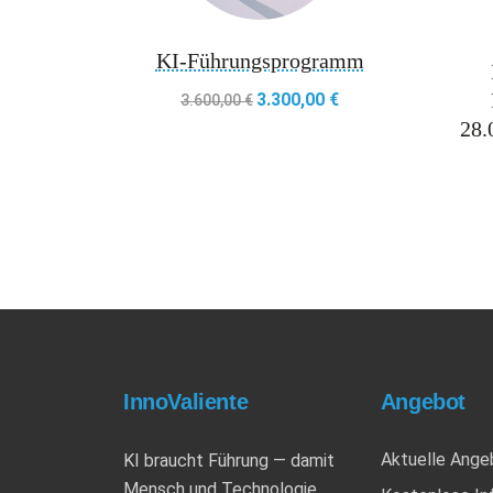
KI-Führungsprogramm
3.300,00
€
Ursprünglicher Preis war: 3.600,0
Aktueller Preis ist: 3.
3.600,00
€
28.
InnoValiente
Angebot
Aktuelle Ange
KI braucht Führung — damit
Mensch und Technologie