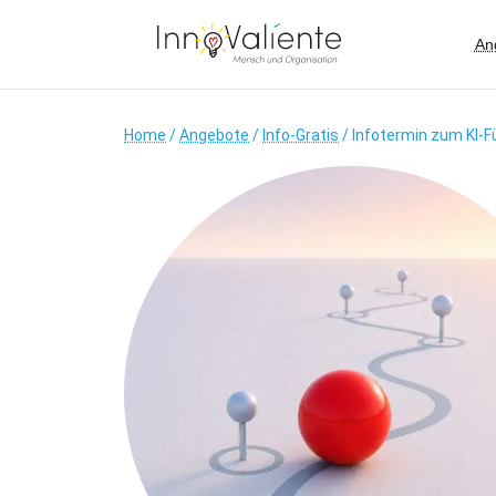
An
Home
/
Angebote
/
Info-Gratis
/ Infotermin zum KI-